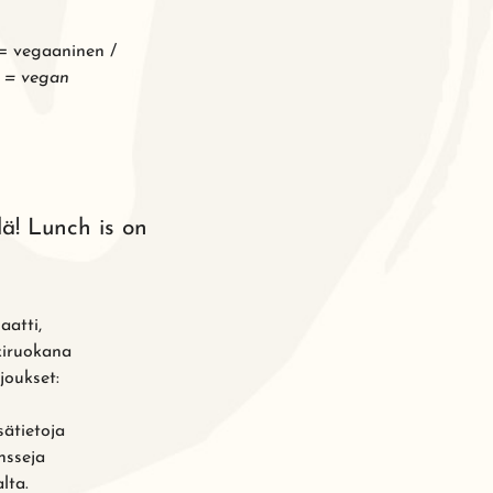
= vegaaninen /
G = vegan
lä! Lunch is on
aatti,
kiruokana
joukset:
ätietoja
nsseja
lta.