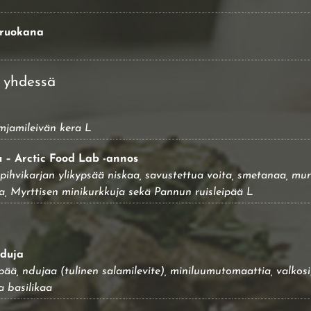
äruokana
i yhdessä
imjamileivän kera L
 – Arctic Food Lab -annos
pihvikarjan ylikypsää niskaa, savustettua voita, smetanaa, mur
, Myrttisen minikurkkuja sekä Pannun ruisleipää L
Nduja
pää, ndujaa (tulinen salamilevite), miniluumutomaattia, valkosi
a basilikaa