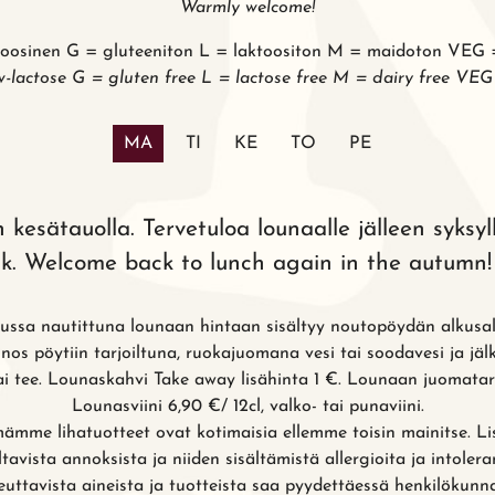
Warmly welcome!
oosinen G = gluteeniton L = laktoositon M = maidoton VEG 
-lactose G = gluten free L = lactose free M = dairy free VE
MA
TI
KE
TO
PE
esätauolla. Tervetuloa lounaalle jälleen syksyl
k. Welcome back to lunch again in the autumn!
ssa nautittuna lounaan hintaan sisältyy noutopöydän alkusal
nos pöytiin tarjoiltuna, ruokajuomana vesi tai soodavesi ja jäl
ai tee. Lounaskahvi Take away lisähinta 1 €. Lounaan juomatar
Lounasviini 6,90 €/ 12cl, valko- tai punaviini.
ämme lihatuotteet ovat kotimaisia ellemme toisin mainitse. Lis
iltavista annoksista ja niiden sisältämistä allergioita ja intolera
euttavista aineista ja tuotteista saa pyydettäessä henkilökunna