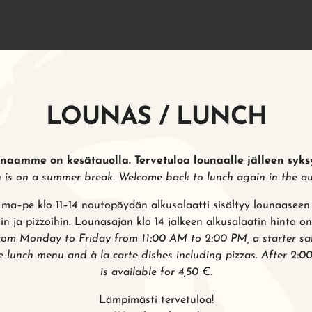
LOUNAS / LUNCH
naamme on kesätauolla. Tervetuloa lounaalle jälleen syksy
 is on a summer break. Welcome back to lunch again in the a
ma–pe klo 11–14 noutopöydän alkusalaatti sisältyy lounaaseen s
in ja pizzoihin. Lounasajan klo 14 jälkeen alkusalaatin hinta on
from
Monday to Friday from 11:00 AM to 2:00 PM
, a starter s
e lunch menu and à la carte dishes including pizzas. After 2:00
is available for 4,50 €.
Lämpimästi tervetuloa!