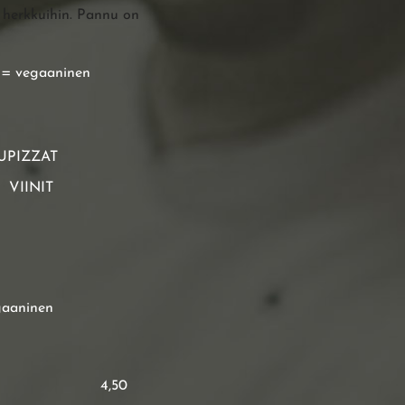
e herkkuihin. Pannu on
 = vegaaninen
UPIZZAT
VIINIT
gaaninen
4,50