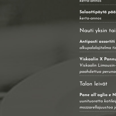
kerta-annos
Salaattipöytä pä
kerta-annos
Nauti yksin ta
Antipasti assortiti
alkupalalajitelma t
Viskaalin X Pannu
Viskaalin Limousin-
paahdettua perunaa
Talon leivät
Pane all´aglio e 
uunituoretta kotilei
mozzarellajuustoa j