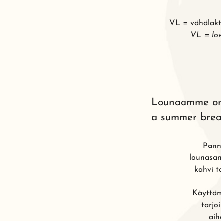
VL = vähälakt
VL = low
Lounaamme on k
a summer brea
Pannu
lounasan
kahvi t
Käyttäm
tarjo
aih