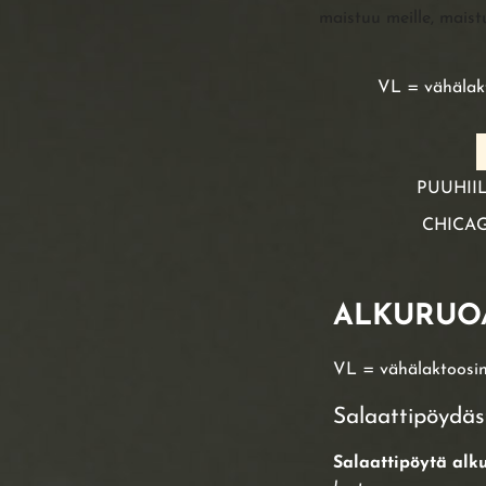
maistuu meille, maist
VL = vähälak
PUUHII
CHICAG
ALKURUO
VL = vähälaktoosi
Salaattipöydäs
Salaattipöytä alk