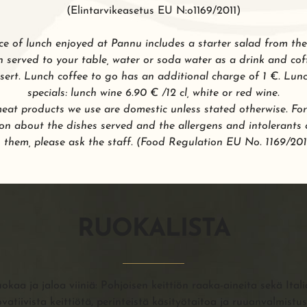
(Elintarvikeasetus EU N:o1169/2011)
ce of lunch enjoyed at Pannu includes a starter salad from the
h served to your table, water or soda water as a drink and cof
sert. Lunch coffee to go has an additional charge of 1 €. Lun
specials: lunch wine 6.90 € /12 cl, white or red wine.
eat products we use are domestic unless stated otherwise. Fo
on about the dishes served and the allergens and intolerants
n them, please ask the staff. (Food Regulation EU No. 1169/201
RUOKALISTA
aa ja jaloa viiniä: Pohjoisen keittiön raaka-aineita sekä Itali
ovatiivista keittiötä, perinteistä käsityötaitoa ja ruuanvalmist