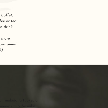
 buffet,
fee or tea
ch drink
r more
 contained
1)
an makuja ja tuoksuja,
usmenetelmiä. Se mikä