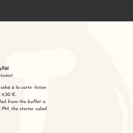
llä!
utumn!
ekä à la carte -listan
 4,50 €.
alad from the buffet is
 PM, the starter salad