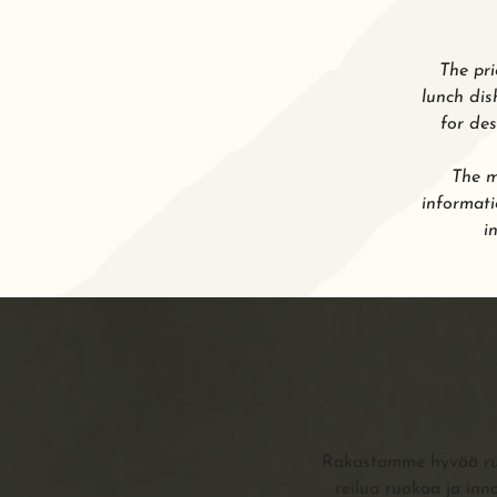
The pri
lunch dis
for des
The m
informati
i
Rakastamme hyvää ruok
reilua ruokaa ja inn