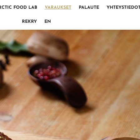
RCTIC FOOD LAB
VARAUKSET
PALAUTE
YHTEYSTIEDO
REKRY
EN