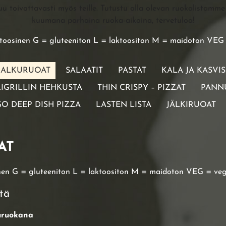
uu toivottavasti myös teille. Tutustu alla olevan ruokalistamm
kuumana parhaina ruoka-aikoina, tervetuloa!
toosinen G = gluteeniton L = laktoositon M = maidoton VEG
ALKURUOAT
SALAATIT
PASTAT
KALA JA KASVIS
LIGRILLIN HEHKUSTA
THIN CRISPY – PIZZAT
PANN
O DEEP DISH PIZZA
LASTEN LISTA
JÄLKIRUOAT
AT
nen G = gluteeniton L = laktoositon M = maidoton VEG = ve
tä
uruokana