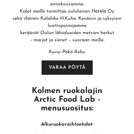
annoksissamme.
Kalat meille toimittaa oululainen Hätälä Oy
sekä iiläinen Kalaliike H.Kuha. Kesäisin ja syksyisin
luottopoimijamme
keräävät Oulun lähialueiden metsien herkut
– marjat ja sienet – suoraan meille.
Kuva: Päkä Rehu
VARAA PÖYTÄ
Kolmen ruokalajin
Arctic Food Lab -
menusuositus:
Alkuruokavaihtoehdot: