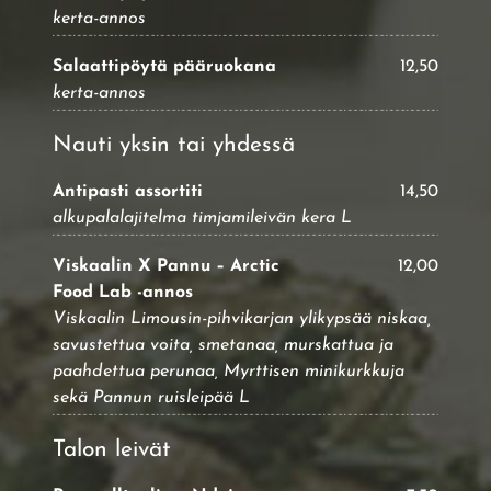
kerta-annos
Salaattipöytä pääruokana
12,50
kerta-annos
Nauti yksin tai yhdessä
Antipasti assortiti
14,50
alkupalalajitelma timjamileivän kera L
Viskaalin X Pannu – Arctic
12,00
Food Lab -annos
Viskaalin Limousin-pihvikarjan ylikypsää niskaa,
savustettua voita, smetanaa, murskattua ja
paahdettua perunaa, Myrttisen minikurkkuja
sekä Pannun ruisleipää L
Talon leivät