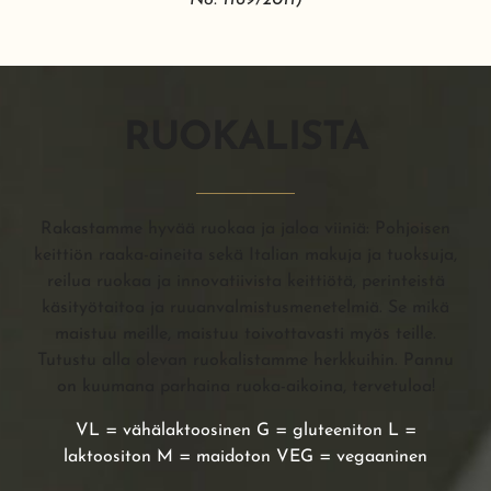
RUOKALISTA
Rakastamme hyvää ruokaa ja jaloa viiniä: Pohjoisen
keittiön raaka-aineita sekä Italian makuja ja tuoksuja,
reilua ruokaa ja innovatiivista keittiötä, perinteistä
käsityötaitoa ja ruuanvalmistusmenetelmiä. Se mikä
maistuu meille, maistuu toivottavasti myös teille.
Tutustu alla olevan ruokalistamme herkkuihin. Pannu
on kuumana parhaina ruoka-aikoina, tervetuloa!
VL = vähälaktoosinen G = gluteeniton L =
laktoositon M = maidoton VEG = vegaaninen