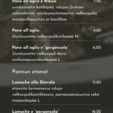
Pane all´aglio e Nduja
7,50
uunituoretta kotileipää, ndujaa (tulinen
salamilevite), miniluumutomaattia, valkosipulia,
mozzarellajuustoa ja basilikaa
Pane all´aglio
4,80
Uunituoretta valkosipulikotileipää M
Pane all´aglio e ”gorgonzola”
6,00
Uunituoretta valkosipuli-Aura-
sinihomejuustokotileipää L
Pannun etanat
Lumache alla Diavola
15,80
etanoita kermaisessa nduja-
valkosipulikastikkeessa, parmesaanijuustoa sekä
timjamileipää L
Lumache e ”gorgonzola”
16,50