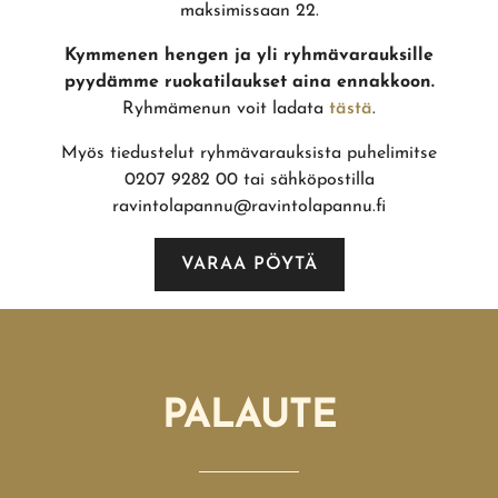
maksimissaan 22.
Kymmenen hengen ja yli ryhmävarauksille
pyydämme ruokatilaukset aina ennakkoon.
Ryhmämenun voit ladata
tästä
.
Myös tiedustelut ryhmävarauksista puhelimitse
0207 9282 00 tai sähköpostilla
ravintolapannu@ravintolapannu.fi
VARAA PÖYTÄ
PALAUTE