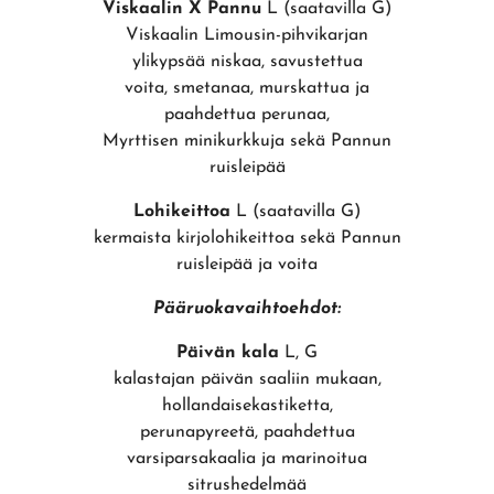
Viskaalin X Pannu
L (saatavilla G)
Viskaalin Limousin-pihvikarjan
ylikypsää niskaa, savustettua
voita, smetanaa, murskattua ja
paahdettua perunaa,
Myrttisen minikurkkuja sekä Pannun
ruisleipää
Lohikeittoa
L (saatavilla G)
kermaista kirjolohikeittoa sekä Pannun
ruisleipää ja voita
Pääruokavaihtoehdot:
Päivän kala
L, G
kalastajan päivän saaliin mukaan,
hollandaisekastiketta,
perunapyreetä, paahdettua
varsiparsakaalia ja marinoitua
sitrushedelmää