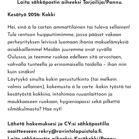
Laita sähköpostin aiheeksi Tarjoilija/Pannu.
Kesätyö 2026: Kokki
Hei, sinä à la carten ammattilainen tai tuleva sellainen!
Tule rentoon huipputiimiimme, jossa pääset vakaan
perheyrityksen leivissä luomaan ihania makuelämyksiä
asiakkaillemme! Meidän juuremme ovat syvällä
Oulussa, ja teemme ruokaa edelleen sitä arvostaen,
vahvalla tunteella ja erinomaisella taidolla – ihan niin
kuin sinäkin!
Löytyykö sinulta kokin perustutkinto (tai melkein
valmis sellainen), kokemusta á la carte -kokin työstä tai
kesätyöstä kokkina, intohimoa ruuanlaittoon ja
maukkaaseen ruokaan, hygieniapassi sekä pilkettä
silmäkulmasta? Hae nyt!
Lähetä hakemuksesi ja CV:si sähköpostilla
osoitteeseen rekry@ravintolapuistola.fi.
Laita sähköpostin aiheeksi: Kesäkokki/Pannu