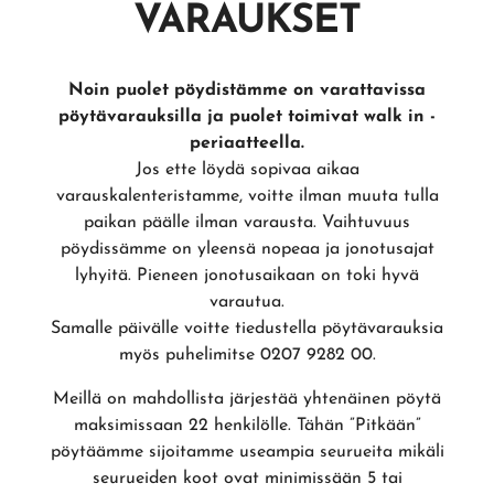
VARAUKSET
Noin puolet pöydistämme on varattavissa
pöytävarauksilla ja puolet toimivat walk in -
periaatteella.
Jos ette löydä sopivaa aikaa
varauskalenteristamme, voitte ilman muuta tulla
paikan päälle ilman varausta. Vaihtuvuus
pöydissämme on yleensä nopeaa ja jonotusajat
lyhyitä. Pieneen jonotusaikaan on toki hyvä
varautua.
Samalle päivälle voitte tiedustella pöytävarauksia
myös puhelimitse 0207 9282 00.
Meillä on mahdollista järjestää yhtenäinen pöytä
maksimissaan 22 henkilölle. Tähän ”Pitkään”
pöytäämme sijoitamme useampia seurueita mikäli
seurueiden koot ovat minimissään 5 tai