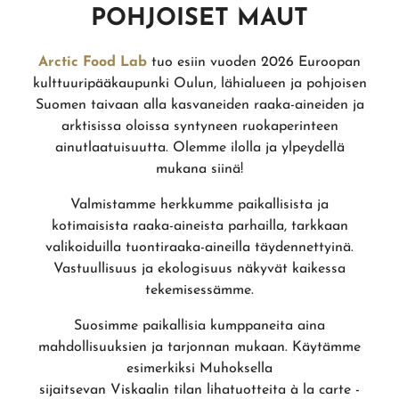
POHJOISET MAUT
Arctic Food Lab
tuo esiin vuoden 2026 Euroopan
kulttuuripääkaupunki Oulun, lähialueen ja pohjoisen
Suomen taivaan alla kasvaneiden raaka-aineiden ja
arktisissa oloissa syntyneen ruokaperinteen
ainutlaatuisuutta. Olemme ilolla ja ylpeydellä
mukana siinä!
Valmistamme herkkumme paikallisista ja
kotimaisista raaka-aineista parhailla, tarkkaan
valikoiduilla tuontiraaka-aineilla täydennettyinä.
Vastuullisuus ja ekologisuus näkyvät kaikessa
tekemisessämme.
Suosimme paikallisia kumppaneita aina
mahdollisuuksien ja tarjonnan mukaan. Käytämme
esimerkiksi Muhoksella
sijaitsevan Viskaalin tilan lihatuotteita à la carte -