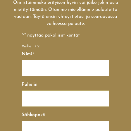
Onnistuimmeko erityisen hyvin vai jäikö jokin asia
mietityttämään. Otamme mielellämme palautetta
vastaan. Täytä ensin yhteystietosi ja seuraavassa
vaiheessa palaute.
"
" näyttää pakolliset kentät
*
Vaihe
1
/
2
Nimi
*
Puhelin
Sähköposti