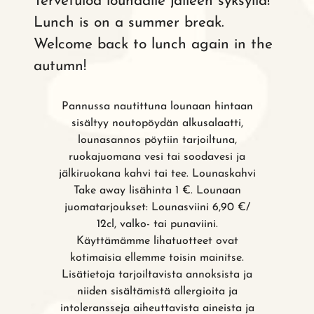
Tervetuloa lounaalle jälleen syksyllä!
Lunch is on a summer break.
Welcome back to lunch again in the
autumn!
Pannussa nautittuna lounaan hintaan
sisältyy noutopöydän alkusalaatti,
lounasannos pöytiin tarjoiltuna,
ruokajuomana vesi tai soodavesi ja
jälkiruokana kahvi tai tee. Lounaskahvi
Take away lisähinta 1 €. Lounaan
juomatarjoukset: Lounasviini 6,90 €/
12cl, valko- tai punaviini.
Käyttämämme lihatuotteet ovat
kotimaisia ellemme toisin mainitse.
Lisätietoja tarjoiltavista annoksista ja
niiden sisältämistä allergioita ja
intoleransseja aiheuttavista aineista ja