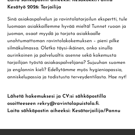
Kesätyö 2026: Tarjoilija
Sinä asiakaspalvelun ja ravintolatarjoilun ekspertti, tule
luomaan asiakkaillemme hyvää mieltä! Tunnet ruoan ja
juoman, osaat myydä ja tarjota asiakkaalle
unohtumattoman ravintolakokemuksen – pieni pilke
silmäkulmassa. Oletko täysi-ikäinen, onko sinulla
aurinkoinen ja palvelualtis asenne sekä kokemusta
tarjoilijan työstä asiakaspalvelijana? Sujuuhan suomen
ja englannin kieli? Edellytämme myös hygieniapassia,
anniskelupassia ja todistusta terveydentilasta. Hae nyt!
Lähetä hakemuksesi ja CV:si sähköpostilla
osoitteeseen rekry@ravintolapuistola.fi.
Laita sähköpostin aiheeksi: Kesätarjoilija/Pannu