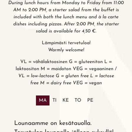
During lunch hours from
Monday to Friday from 11:00
AM to 2:00 PM
, a starter salad from the buffet is
included with both the lunch menu and à la carte
dishes including pizzas. After 2:00 PM, the starter
salad is available for 4,50 €.
Lämpimästi tervetuloa!
Warmly welcome!
VL = vähälaktoosinen G = gluteeniton L =
laktoositon M = maidoton VEG = vegaaninen /
VL = low-lactose G = gluten free L = lactose
free M = dairy free VEG = vegan
MA
TI
KE
TO
PE
Lounaamme on kesätauolla.