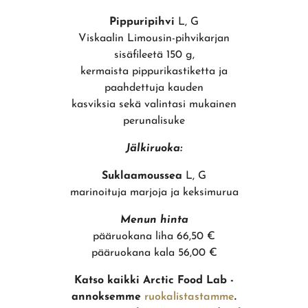
Pippuripihvi
L, G
Viskaalin Limousin-pihvikarjan
sisäfileetä 150 g,
kermaista pippurikastiketta ja
paahdettuja kauden
kasviksia sekä valintasi mukainen
perunalisuke
Jälkiruoka:
Suklaamoussea
L, G
marinoituja marjoja ja keksimurua
Menun hinta
pääruokana liha 66,50 €
pääruokana kala 56,00 €
Katso kaikki Arctic Food Lab -
annoksemme
ruokalistastamme
.