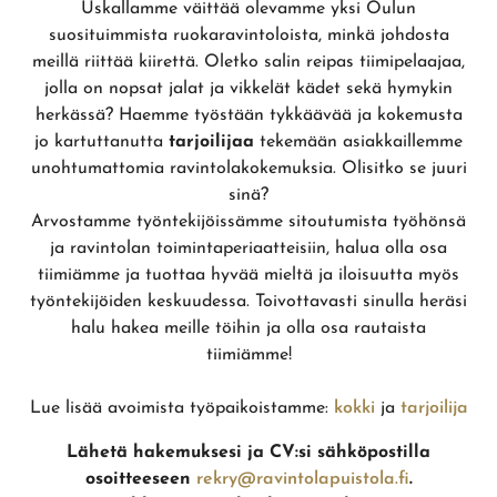
Uskallamme väittää olevamme yksi Oulun
suosituimmista ruokaravintoloista, minkä johdosta
meillä riittää kiirettä. Oletko salin reipas tiimipelaajaa,
jolla on nopsat jalat ja vikkelät kädet sekä hymykin
herkässä? Haemme työstään tykkäävää ja kokemusta
jo kartuttanutta
tarjoilijaa
tekemään asiakkaillemme
unohtumattomia ravintolakokemuksia. Olisitko se juuri
sinä?
Arvostamme työntekijöissämme sitoutumista työhönsä
ja ravintolan toimintaperiaatteisiin, halua olla osa
tiimiämme ja tuottaa hyvää mieltä ja iloisuutta myös
työntekijöiden keskuudessa. Toivottavasti sinulla heräsi
halu hakea meille töihin ja olla osa rautaista
tiimiämme!
Lue lisää avoimista työpaikoistamme:
kokki
ja
tarjoilija
Lähetä hakemuksesi ja CV:si sähköpostilla
osoitteeseen
rekry@ravintolapuistola.fi
.