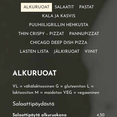
ALKURUOAT
SALAATIT
PASTAT
KALA JA KASVIS
PUUHIILIGRILLIN HEHKUSTA
THIN CRISPY – PIZZAT
PANNUPIZZAT
CHICAGO DEEP DISH PIZZA
LASTEN LISTA
JÄLKIRUOAT
VIINIT
ALKURUOAT
VL = vähälaktoosinen G = gluteeniton L =
laktoositon M = maidoton VEG = vegaaninen
Salaattipöydästä
Salaattipöytä alkuruokana
4,50